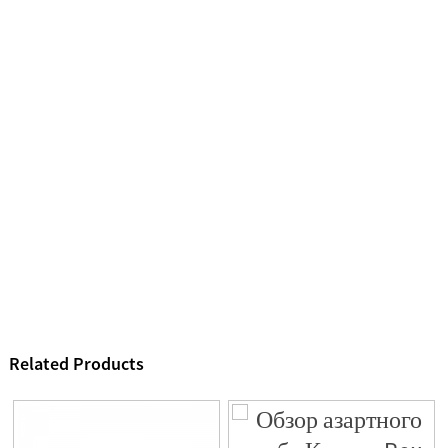
Related Products