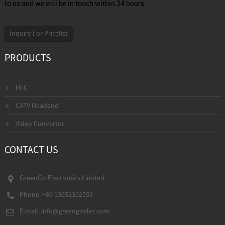
to us and we will be in touch within 24 hours.
Inquiry For Pricelist
PRODUCTS
HFC
CATV Headend
Video Convertor
CONTACT US
GreenGo Electronics Limited
Phone: +86 13652302556
E-mail:
info@greengoelec.com